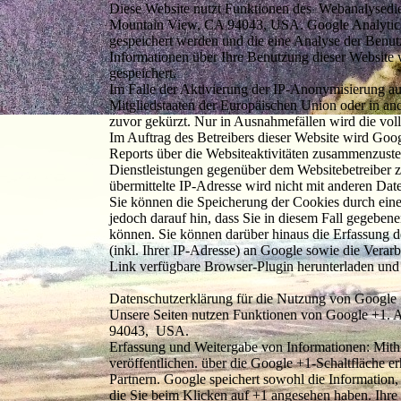
Diese Website nutzt Funktionen des Webanalysedie
Mountain View, CA 94043, USA. Google Analytics 
gespeichert werden und die eine Analyse der Benu
Informationen über Ihre Benutzung dieser Website 
gespeichert.
Im Falle der Aktivierung der IP-Anonymisierung au
Mitgliedstaaten der Europäischen Union oder in a
zuvor gekürzt. Nur in Ausnahmefällen wird die vol
Im Auftrag des Betreibers dieser Website wird Goo
Reports über die Websiteaktivitäten zusammenzuste
Dienstleistungen gegenüber dem Websitebetreiber
übermittelte IP-Adresse wird nicht mit anderen D
Sie können die Speicherung der Cookies durch eine
jedoch darauf hin, dass Sie in diesem Fall gegeben
können. Sie können darüber hinaus die Erfassung 
(inkl. Ihrer IP-Adresse) an Google sowie die Verar
Link verfügbare Browser-Plugin herunterladen und i
Datenschutzerklärung für die Nutzung von Google
Unsere Seiten nutzen Funktionen von Google +1. 
94043, USA.
Erfassung und Weitergabe von Informationen: Mithi
veröffentlichen. über die Google +1-Schaltfläche e
Partnern. Google speichert sowohl die Information, 
die Sie beim Klicken auf +1 angesehen haben. Ihr