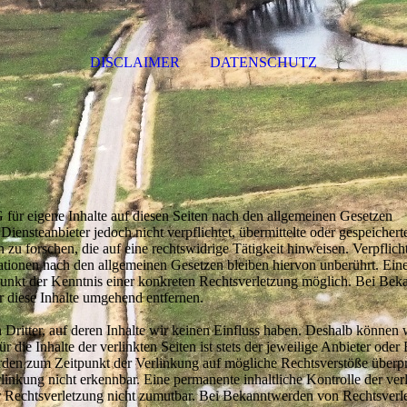
DISCLAIMER
DATENSCHUTZ
für eigene Inhalte auf diesen Seiten nach den allgemeinen Gesetzen
iensteanbieter jedoch nicht verpflichtet, übermittelte oder gespeicher
u forschen, die auf eine rechtswidrige Tätigkeit hinweisen. Verpflich
tionen nach den allgemeinen Gesetzen bleiben hiervon unberührt. Ein
tpunkt der Kenntnis einer konkreten Rechtsverletzung möglich. Bei Be
 diese Inhalte umgehend entfernen.
Dritter, auf deren Inhalte wir keinen Einfluss haben. Deshalb können w
ie Inhalte der verlinkten Seiten ist stets der jeweilige Anbieter oder 
urden zum Zeitpunkt der Verlinkung auf mögliche Rechtsverstöße überpr
inkung nicht erkennbar. Eine permanente inhaltliche Kontrolle der ver
er Rechtsverletzung nicht zumutbar. Bei Bekanntwerden von Rechtsver