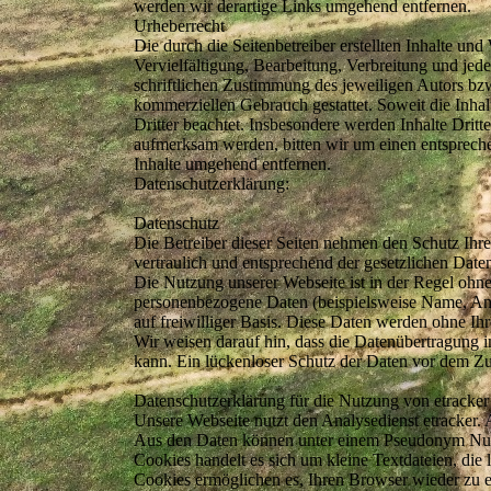
werden wir derartige Links umgehend entfernen.
Urheberrecht
Die durch die Seitenbetreiber erstellten Inhalte un
Vervielfältigung, Bearbeitung, Verbreitung und je
schriftlichen Zustimmung des jeweiligen Autors bzw
kommerziellen Gebrauch gestattet. Soweit die Inhalt
Dritter beachtet. Insbesondere werden Inhalte Dritt
aufmerksam werden, bitten wir um einen entsprech
Inhalte umgehend entfernen.
Datenschutzerklärung:
Datenschutz
Die Betreiber dieser Seiten nehmen den Schutz Ihr
vertraulich und entsprechend der gesetzlichen Date
Die Nutzung unserer Webseite ist in der Regel oh
personenbezogene Daten (beispielsweise Name, Ansc
auf freiwilliger Basis. Diese Daten werden ohne Ih
Wir weisen darauf hin, dass die Datenübertragung 
kann. Ein lückenloser Schutz der Daten vor dem Zugr
Datenschutzerklärung für die Nutzung von etracker
Unsere Webseite nutzt den Analysedienst etracker
Aus den Daten können unter einem Pseudonym Nutzu
Cookies handelt es sich um kleine Textdateien, die
Cookies ermöglichen es, Ihren Browser wieder zu 