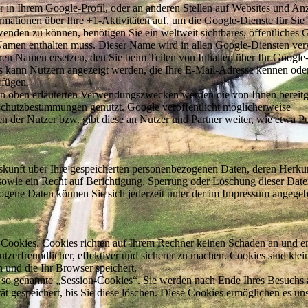
 in Ihrem Google-Profil, oder an anderen Stellen auf Websites und An
rmationen über Ihre +1-Aktivitäten auf, um die Google-Dienste für Sie
enden zu können, benötigen Sie ein weltweit sichtbares, öffentliches 
n Namen enthalten muss. Dieser Name wird in allen Google-Diensten ver
en Namen ersetzen, den Sie beim Teilen von Inhalten über Ihr Googl
ils kann Nutzern angezeigt werden, die Ihre E-Mail-Adresse kennen ode
rfügen.
n oben erläuterten Verwendungszwecken werden die von Ihnen bereitge
chutzbestimmungen genutzt. Google veröffentlicht möglicherweise
n der Nutzer bzw. gibt diese an Nutzer und Partner weiter, wie etwa Pu
Auskunft über Ihre gespeicherten personenbezogenen Daten, deren Herku
wie ein Recht auf Berichtigung, Sperrung oder Löschung dieser Date
gene Daten können Sie sich jederzeit unter der im Impressum angege
e Cookies. Cookies richten auf Ihrem Rechner keinen Schaden an und e
tzerfreundlicher, effektiver und sicherer zu machen. Cookies sind klei
 und die Ihr Browser speichert.
 so genannte „Session-Cookies“. Sie werden nach Ende Ihres Besuchs 
t gespeichert, bis Sie diese löschen. Diese Cookies ermöglichen es uns