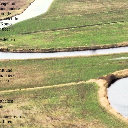
zeigen im
 und andere
Google-
wendet. In
e-Konto
r über
stellten
blisher,
nft und
n. Hierzu
benen
nthalten
ne
automatisch
, Ihren