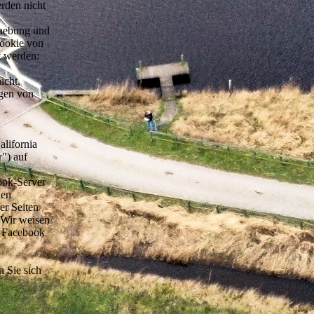
erden nicht
rhebung und
Cookie von
t werden:
icht,
ngen von
alifornia
") auf
ook-Server
den
er Seiten
 Wir weisen
h Facebook
 Sie sich