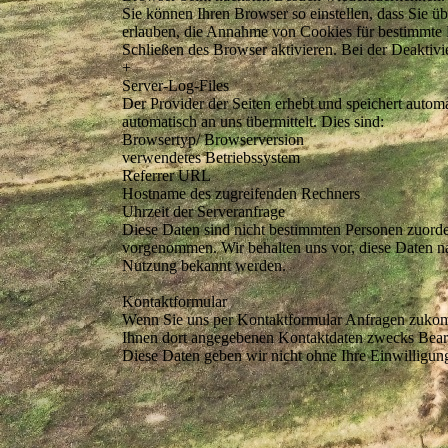
Sie können Ihren Browser so einstellen, dass Sie ü
erlauben, die Annahme von Cookies für bestimmte F
Schließen des Browser aktivieren. Bei der Deaktivi
+
Server-Log-Files
Der Provider der Seiten erhebt und speichert autom
automatisch an uns übermittelt. Dies sind:
Browsertyp/ Browserversion
verwendetes Betriebssystem
Referrer URL
Hostname des zugreifenden Rechners
Uhrzeit der Serveranfrage
Diese Daten sind nicht bestimmten Personen zuord
vorgenommen. Wir behalten uns vor, diese Daten na
Nutzung bekannt werden.
Kontaktformular
Wenn Sie uns per Kontaktformular Anfragen zukom
Ihnen dort angegebenen Kontaktdaten zwecks Bearbe
Diese Daten geben wir nicht ohne Ihre Einwilligung