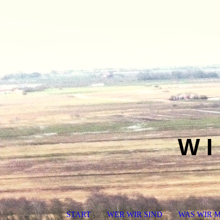
W I
START
WER WIR SIND
WAS WIR 