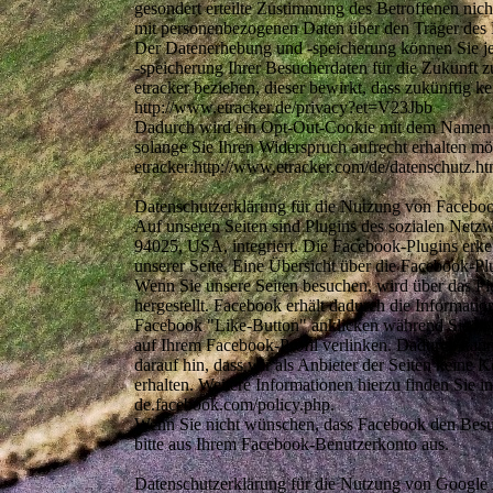
gesondert erteilte Zustimmung des Betroffenen nich
mit personenbezogenen Daten über den Träger de
Der Datenerhebung und -speicherung können Sie je
-speicherung Ihrer Besucherdaten für die Zukunft
etracker beziehen, dieser bewirkt, dass zukünftig 
http://www.etracker.de/privacy?et=V23Jbb
Dadurch wird ein Opt-Out-Cookie mit dem Namen "c
solange Sie Ihren Widerspruch aufrecht erhalten m
etracker:http://www.etracker.com/de/datenschutz.ht
Datenschutzerklärung für die Nutzung von Faceboo
Auf unseren Seiten sind Plugins des sozialen Netz
94025, USA, integriert. Die Facebook-Plugins erk
unserer Seite. Eine Übersicht über die Facebook-Plu
Wenn Sie unsere Seiten besuchen, wird über das P
hergestellt. Facebook erhält dadurch die Informatio
Facebook "Like-Button" anklicken während Sie in I
auf Ihrem Facebook-Profil verlinken. Dadurch kan
darauf hin, dass wir als Anbieter der Seiten keine
erhalten. Weitere Informationen hierzu finden Sie i
de.facebook.com/policy.php.
Wenn Sie nicht wünschen, dass Facebook den Besuc
bitte aus Ihrem Facebook-Benutzerkonto aus.
Datenschutzerklärung für die Nutzung von Google 