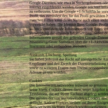
Google-Diensten, wie etwa in Suchergebnissen oder
Internet eingeblendet werden. Google zeichnet Info
zu verbessern. Um die Google +1-Schaltfläche verw
Profil, das zumindest den für das Profil gewählte
manchen Fällen kann dieser Name auch einen ander
verwendet haben. Die Identität Ihres Google- Prof
andere identifizierende Informationen von Ihnen ve
Verwendung der erfassten Informationen: Neben de
Informationen gemäß den geltenden Google-Datens
zusammengefasste Statistiken über die +1-Aktivitäte
Inserenten oder verbundene Websites.
Auskunft, Löschung, Sperrung
Sie haben jederzeit das Recht auf unentgeltliche 
Empfänger und den Zweck der Datenverarbeitung so
sowie zu weiteren Fragen zum Thema personenbezo
Adresse an uns wenden.
Cookies
Die Internetseiten verwenden teilweise so genannt
keine Viren. Cookies dienen dazu, unser Angebot nu
Textdateien, die auf Ihrem Rechner abgelegt werden
Die meisten der von uns verwendeten Cookies sind
gelöscht. Andere Cookies bleiben auf Ihrem Endgerä
Browser beim nächsten Besuch wiederzuerkennen.