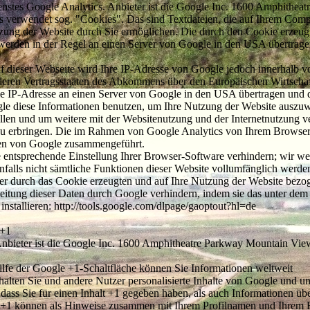
nstes Google Analytics. Anbieter ist die Google Inc. 1600 Amphithea
verwendet sog. "Cookies". Das sind Textdateien, die auf Ihrem Comp
tzung der Website durch Sie ermöglichen. Die durch den Cookie erzeug
werden in der Regel an einen Server von Google in den USA übertrage
f dieser Webseite wird Ihre IP-Adresse von Google jedoch innerhalb v
nderen Vertragsstaaten des Abkommens über den Europäischen Wirtscha
le IP-Adresse an einen Server von Google in den USA übertragen und d
gle diese Informationen benutzen, um Ihre Nutzung der Website auszu
llen und um weitere mit der Websitenutzung und der Internetnutzung 
 zu erbringen. Die im Rahmen von Google Analytics von Ihrem Browse
aten von Google zusammengeführt.
 entsprechende Einstellung Ihrer Browser-Software verhindern; wir we
enfalls nicht sämtliche Funktionen dieser Website vollumfänglich werde
der durch das Cookie erzeugten und auf Ihre Nutzung der Website bez
beitung dieser Daten durch Google verhindern, indem sie das unter dem
nstallieren: http://tools.google.com/dlpage/gaoptout?hl=de
 +1
Anbieter ist die Google Inc. 1600 Amphitheatre Parkway Mountain Vi
lfe der Google +1-Schaltfläche können Sie Informationen weltweit
rhalten Sie und andere Nutzer personalisierte Inhalte von Google und u
dass Sie für einen Inhalt +1 gegeben haben, als auch Informationen übe
e +1 können als Hinweise zusammen mit Ihrem Profilnamen und Ihrem F