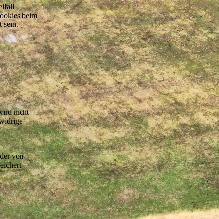
lfall
Cookies beim
 sein.
ird nicht
swidrige
 der von
eichert.