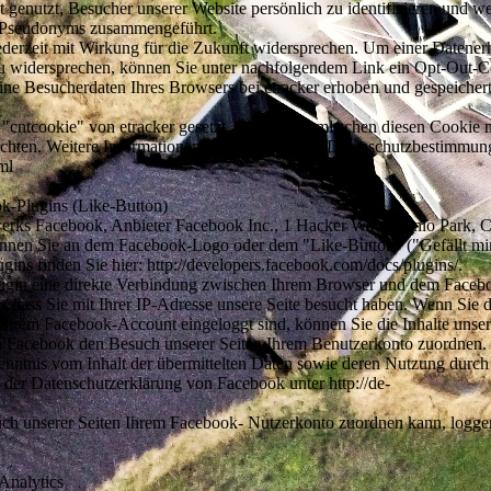
t genutzt, Besucher unserer Website persönlich zu identifizieren und w
s Pseudonyms zusammengeführt.
derzeit mit Wirkung für die Zukunft widersprechen. Um einer Datene
 zu widersprechen, können Sie unter nachfolgendem Link ein Opt-Out-
keine Besucherdaten Ihres Browsers bei etracker erhoben und gespeicher
ntcookie" von etracker gesetzt. Bitte l&oouml;schen diesen Cookie n
öchten. Weitere Informationen finden Sie in den Datenschutzbestimmu
ml
k-Plugins (Like-Button)
werks Facebook, Anbieter Facebook Inc., 1 Hacker Way, Menlo Park, C
ennen Sie an dem Facebook-Logo oder dem "Like-Button" ("Gefällt mir
gins finden Sie hier: http://developers.facebook.com/docs/plugins/.
lugin eine direkte Verbindung zwischen Ihrem Browser und dem Faceb
n, dass Sie mit Ihrer IP-Adresse unsere Seite besucht haben. Wenn Sie 
hrem Facebook-Account eingeloggt sind, können Sie die Inhalte unser
n Facebook den Besuch unserer Seiten Ihrem Benutzerkonto zuordnen.
 Kenntnis vom Inhalt der übermittelten Daten sowie deren Nutzung durc
n der Datenschutzerklärung von Facebook unter http://de-
h unserer Seiten Ihrem Facebook- Nutzerkonto zuordnen kann, loggen
Analytics