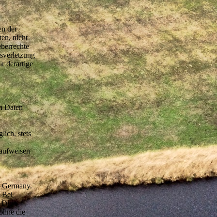
en der
en, nicht
eberrechte
tsverletzung
r derartige
en Daten
n
ich, stets
 aufweisen
g Germany.
 Bei
. Die
ohne die