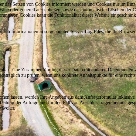
ber das Setzen von Cookies informiert werden und Cookies nur im Einze
älle oder generell ausschließen sowie das automatische Löschen der 
erung von Cookies kann die Funktionalität dieser Website eingeschränkt
atisch Informationen in so genannten Server-Log Files, die Ihr Browser
enbar. Eine Zusammenführung dieser Daten mit anderen Datenquellen w
chträglich zu prüfen, wenn uns konkrete Anhaltspunkte für eine recht
men lassen, werden Ihre Angaben aus dem Anfrageformular inklusive
itung der Anfrage und für den Fall von Anschlussfragen bei uns gesp
 weiter.