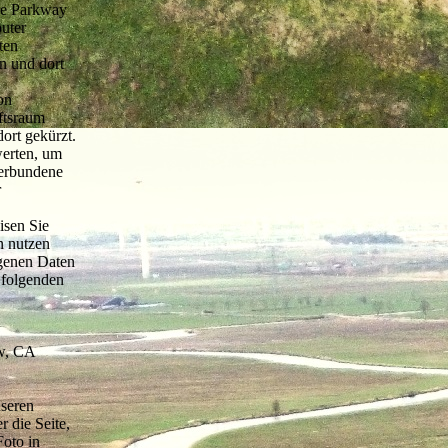
tre Parkway
uter
ten
n und dort
on
ftsraum
ort gekürzt.
werten, um
verbundene
r
isen Sie
n nutzen
ogenen Daten
 folgenden
ew, CA
nseren
r die Seite,
oto in