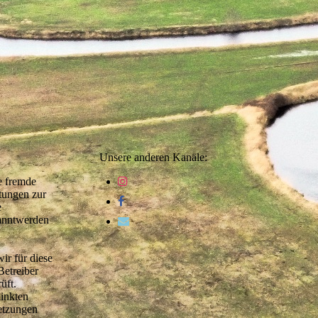
Unsere anderen Kanäle:
te fremde
tungen zur
e
kanntwerden
ir für diese
Betreiber
üft.
linkten
letzungen