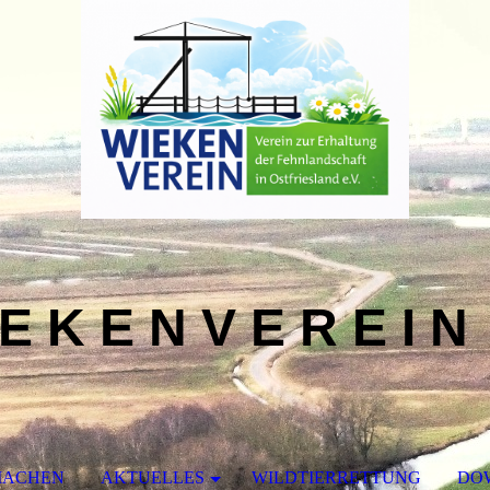
 E K E N V E R E I N 
MACHEN
AKTUELLES
WILDTIERRETTUNG
DO