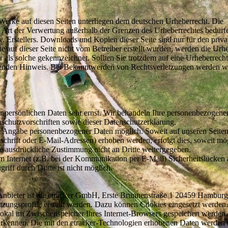
d Werke auf diesen Seiten unterliegen dem deutschen Urheberrecht. Die
de Art der Verwertung außerhalb der Grenzen des Urheberrechtes bedürf
. Erstellers. Downloads und Kopien dieser Seite sind nur für den privat
e auf dieser Seite nicht vom Betreiber erstellt wurden, werden die Urh
er als solche gekennzeichnet. Sollten Sie trotzdem auf eine Urheberrech
enden Hinweis. Bei Bekanntwerden von Rechtsverletzungen werden wi
er persönlichen Daten sehr ernst. Wir behandeln Ihre personenbezogen
nschutzvorschriften sowie dieser Datenschutzerklärung.
ne Angabe personenbezogener Daten möglich. Soweit auf unseren Seite
hrift oder E-Mail-Adressen) erhoben werden, erfolgt dies, soweit mögl
re ausdrückliche Zustimmung nicht an Dritte weitergegeben.
im Internet (z.B. bei der Kommunikation per E-Mail) Sicherheitslücken
iff durch Dritte ist nicht möglich.
. Anbieter ist die etracker GmbH, Erste Brunnenstraße 1 20459 Hambur
ngsprofile erstellt werden. Dazu können Cookies eingesetzt werden.
 lokal im Zwischenspeicher Ihres Internet-Browsers gespeichert werden
erkennen. Die mit den etracker-Technologien erhobenen Daten werden 